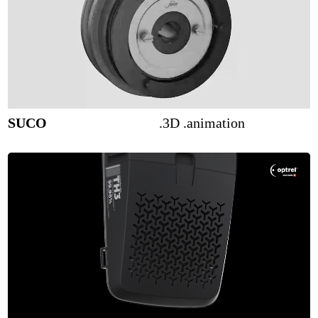
SUCO
.3D .animation