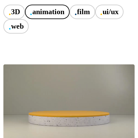
.
.
.
.
3D
animation
film
ui/ux
.
web
Levuma
.3D