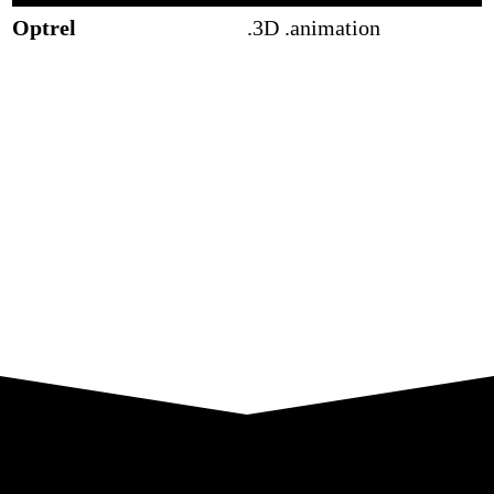
Optrel
.3D .animation
Agapedia
.film