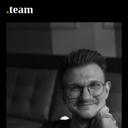
.
team
ui/ux
mehrere Kunden weltweit
ABLE e.V.
.konzeption .web
react
.film
Re Tokenized
.ui/ux .web