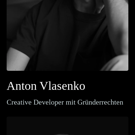
Kulyzka
.konzeption .web
Anton Vlasenko
Creative Developer mit Gründerrechten