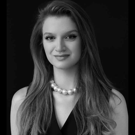
MINE
.konzeption .web